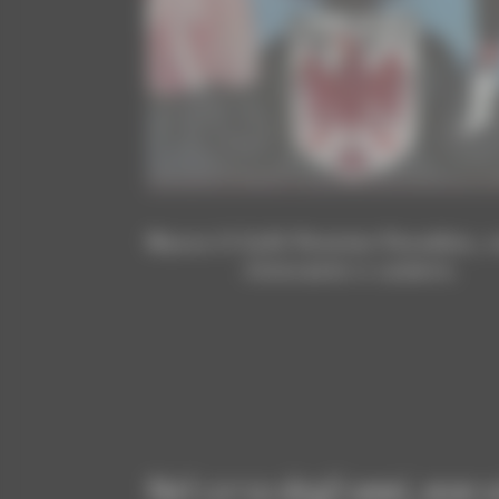
Nasce il Café Pension Paradies, 
ristorante e camere.
Nel corso degli anni, non s