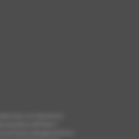
ebbe inizio con il bisnonno di
le proprietario dell’hotel. Il
a sua fortuna nella gastronomia e