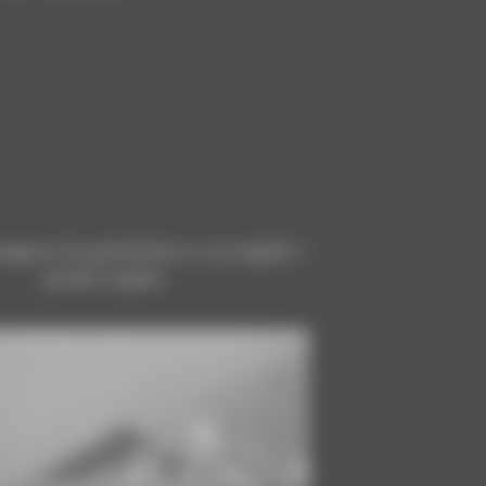
augura la pensione e accoglie i
primi ospiti.