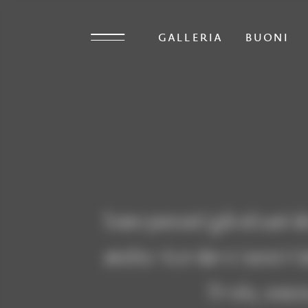
GALLERIA
BUONI
Sono passati già alcuni d
molto ricordare i nostri i
Tirolo, senz