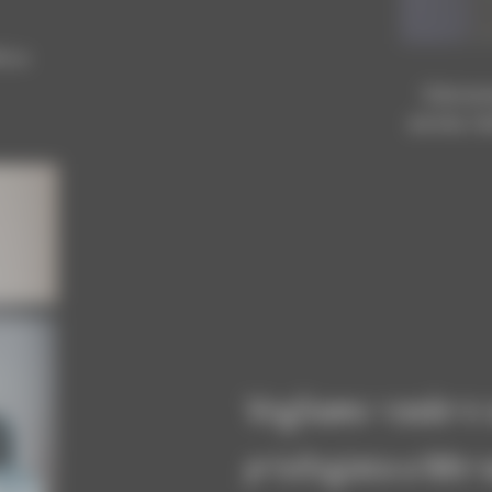
ficio
Christ
avvia in
Vogliamo rendere 
privilegiata a Mera