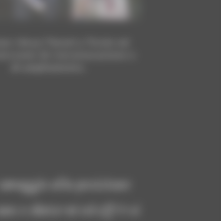
ian rileva l’hotel a Tirolo ed
terventi di ristrutturazione e
di ampliamento.
omaggio alla posizione
no e dintorni ed offrirvi