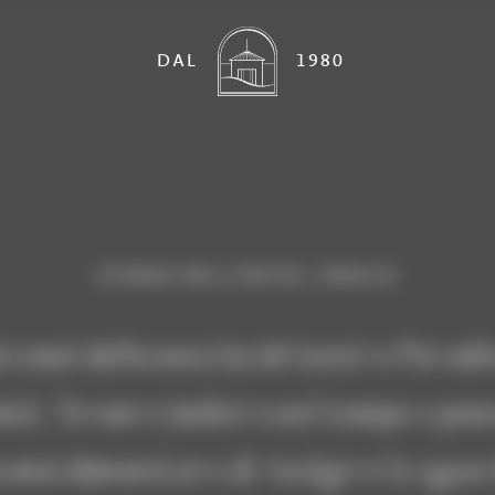
DAL
1980
STORIA DELL’HOTEL TIROLO
ecenni dalla nascita del nostro Paradi
nizi. Tornare indietro nel tempo e pens
a mai dimenticare di rivolgere lo sguar