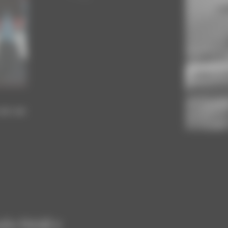
con un
olo Heidi e