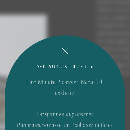
divenne il propri
Tuttavia, non era
e così, a malincu
Tirolerhof. Ma c
prati facenti pa
loro meraviglios
paradiso privato
donarono il nome
anche il luogo d
DER AUGUST RUFT. ☀️
finalmente il su
Last Minute. Sommer. Natürlich
exklusiv.
Entspannen auf unserer
Panoramaterrasse, im Pool oder in Ihrer