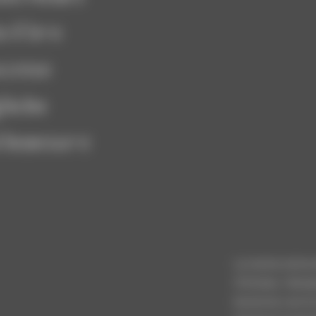
 il loro
uccesso
glia ha
l benessere
La nostra storia 
Christian, l’attua
bisnonno cercò l