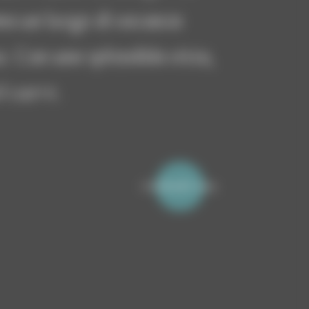
ma un luogo di vacanza
a. Con una splendida vista,
l cuore.
richiedi ora