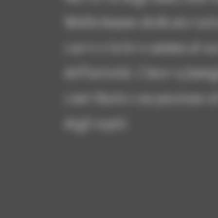
Walla hanno dedicato tutto
cuore e la loro anima al s
dell’attività. L’intera fami
contribuito con passione a
degli ospiti.