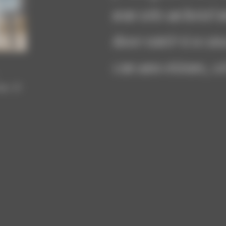
non solo un hotel 
dove sentirsi a cas
con una visione, co
e: il