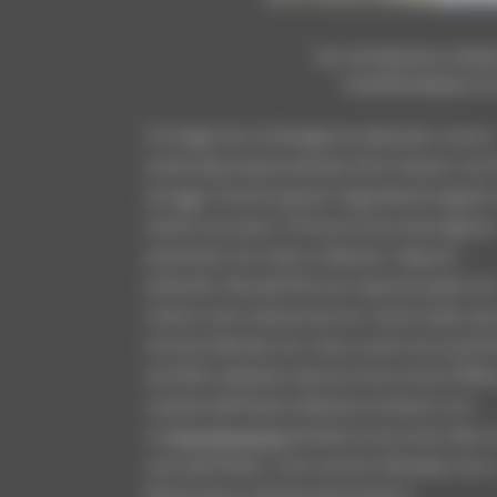
La struttura vie
trasformata in
Sin dagli inizi, la famiglia ha dedicato cuore e
anima alla propria attività. Ed è rimasto così 
ad oggi. Forse è questo l’ingrediente segreto
nostro successo. O forse lo è la meraviglios
posizione con vista su Merano. Oppure
entrambi. Ma alla fine non importa quale sia i
motivo che conduce da noi i nostri ospiti, p
è la loro felicità ciò ci sta a cuore. Ecco perc
nel 2021 abbiamo deciso di arricchire l’offer
camere dell’hotel a Merano e dintorni con
un’
area benessere
dotata di una zona relax e
una sala fitness. Così, anche il Paradies non s
ferma mai e continua ad evolversi.