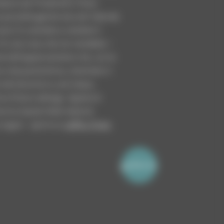
etario del Tirolerhof a Tirolo.
 possibile gestire da solo l’attività
ore, fu costretto a vendere il
i fu una cosa che non vendette: i
rte dell’appezzamento che, con la
a vista panoramica, divennero il
 del bisnonno e, anni dopo,
 al futuro albergo. Questo è
ove la nipote Heidi realizzò
o sogno – aprire un
caffè a Tirolo
.
galleria