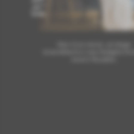
Una ricca storia, un luogo
straordinario e una famiglia fort
vostro Paradies.