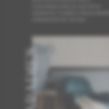
Ciononostante, esiste una cosa che non
cambierà mai: il carattere e il fascino dell’edi
e delle persone che ci lavorano.
PARADIES