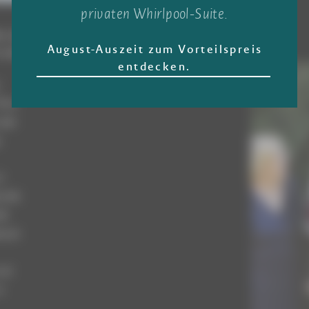
privaten Whirlpool-Suite.
ne ampliata e
August-Auszeit zum Vorteilspreis
 un hotel.
entdecken.
fino
 del
a
l
erché
hé
ta di
 di
i