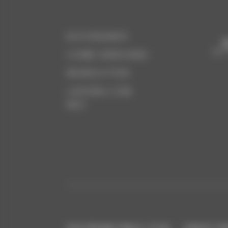
RISTORANTE
„
COME ARRIVARE
NEWSLETTER
LAVORA CON
NOI