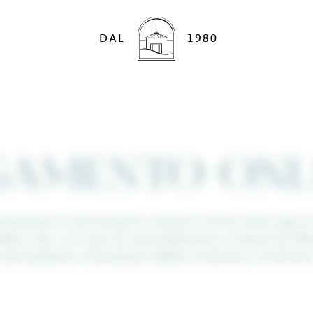
DAL
1980
GAMENTO ONL
tazione è necessario versare un’acconto pari 
dito che, in caso di cancellazione a meno di 30 
interamente trattenuto dalla struttura ricettiva