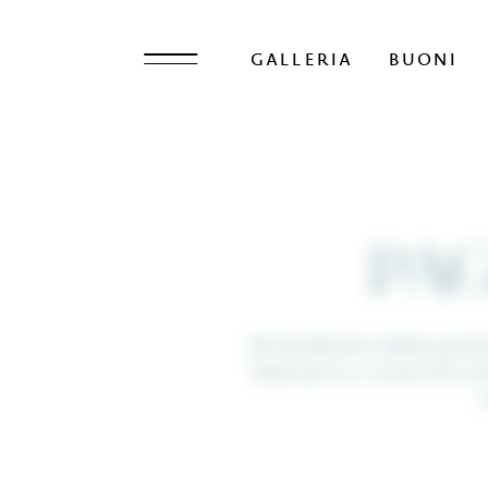
GALLERIA
BUONI
PA
Al momento della preno
bancario o carta di cre