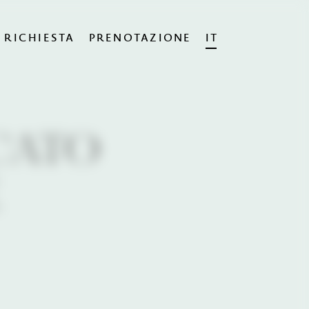
DE
EN
RICHIESTA
PRENOTAZIONE
IT
PRENOTA
ORA
CATO
E