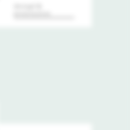
dettagli &
prenotazione