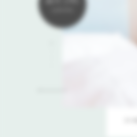
da € 145
a persona
25 