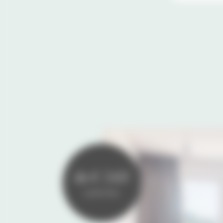
da € 160
a persona