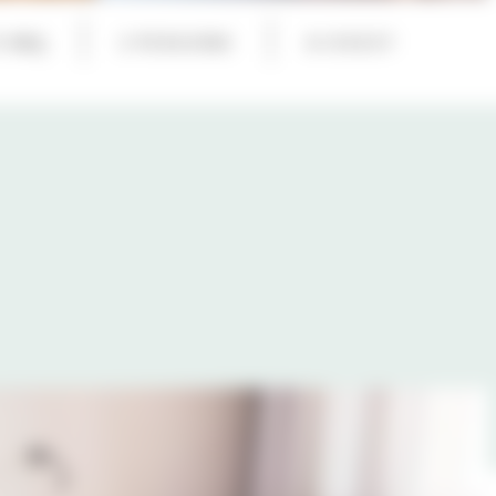
5 MQ
2 PERSONE
A OVEST