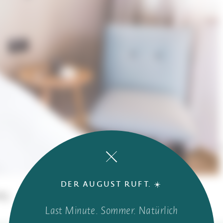
DER AUGUST RUFT. ☀️
MQ
2 PERSONE
A SUD-OVEST
Last Minute. Sommer. Natürlich