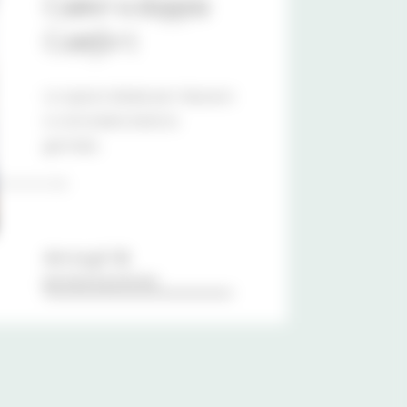
Camera doppia
Comfort
Lo spazio ideale per rilassarsi
e concludere bene la
giornata.
dettagli &
prenotazione