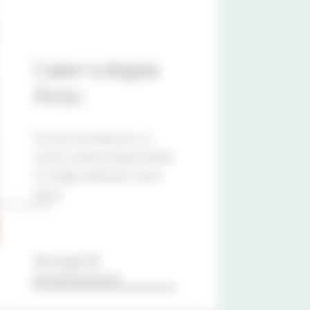
Camera doppia
Petite
Piccola ma deliziosa. La
nostra camera doppia Petite
è il rifugio ideale per ospiti
attive.
dettagli &
prenotazione