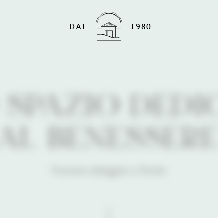
DAL
1980
 SPAZIO DEDI
AL BENESSER
Trovare alloggio a Tirolo