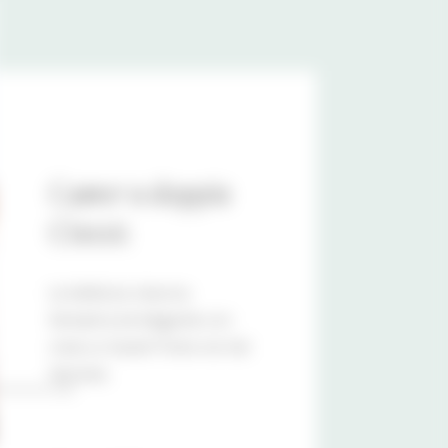
Camera doppia
Classic
La bellezza classica.
Semplice ed elegante con
vista su Castel Tirolo e la Val
Venosta.