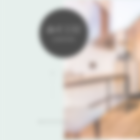
da € 132
a persona