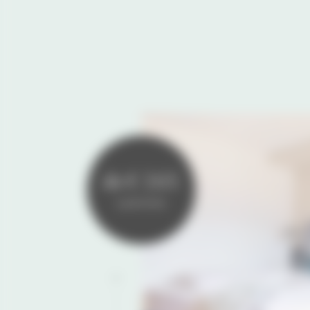
da € 165
a persona