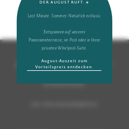
ora
DER AUGUST RUFT. ☀️
Last Minute. Sommer. Natürlich exklusiv.
Entspannen auf unserer
Panoramaterrasse, im Pool oder in Ihrer
privaten Whirlpool-Suite.
August-Auszeit zum
„SARÀ MERAVIGLIOSO!“,
Vorteilspreis entdecken.
disse Eva e prenotò la
sua vacanza al Paradies.
CIN: IT021101A1WVQXHYUY