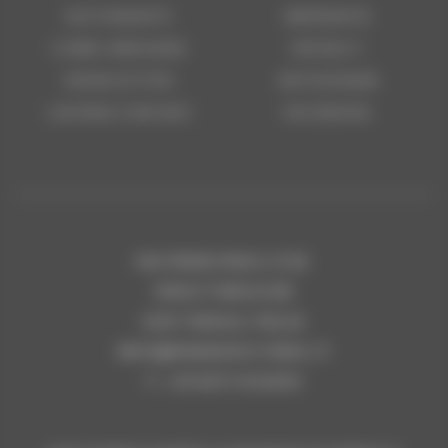
RISTORANTE
IMPRONTA
COME ARRIVARE
PRIVACY
NEWSLETTER
INSTAGRAM
LAVORA CON NOI
FACEBOOK
VIA PRINCIPALE 27/A
39019 TIROLO BZ
SUD TIROLO, ITALIA
INFO
@
PARADIES-TIROL.IT
T.
+39 0473 923654