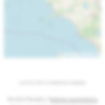
Leaflet
|
©
OpenStreetMap
LA FELICITÀ È A PORTATA DI MANO
Perché al Paradies, l’
hotel per escursionisti a