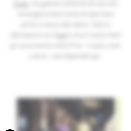
Tirolo
, non godrete solamente di una vista
meravigliosa bensì anche di esperienze
uniche in mezzo alla natura. Tutte le
informazioni sul viaggio verso il nostro hotel
per escursionisti a Dorf Tirol - in auto, treno
o aereo - sono disponibili qui: