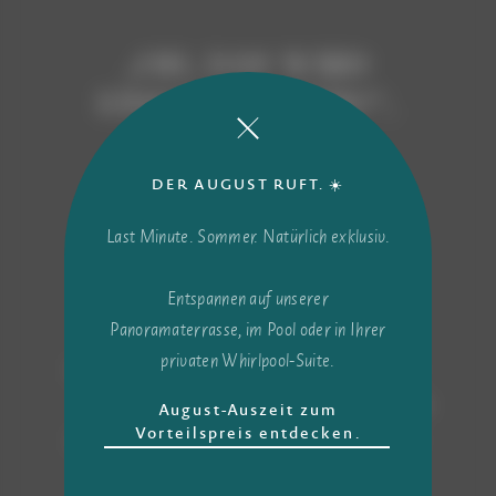
„OH, DAS WIRD
EINFACH SCHÖN!“,
meinte Eva und buchte
den Urlaub im Paradies.
DER AUGUST RUFT. ☀️
Last Minute. Sommer. Natürlich exklusiv.
CIN: IT021101A1WVQXHYUY
Entspannen auf unserer
Panoramaterrasse, im Pool oder in Ihrer
privaten Whirlpool-Suite.
RESTAURANT
IMPRESSUM
ANREISE
DATENSCHUTZ
August-Auszeit zum
Vorteilspreis entdecken.
NEWSLETTER
INSTAGRAM
KARRIERE
FACEBOOK